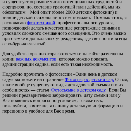
и существует огромное число потенциальных трудностей и
сюрпризов, но, составив грамотный план действий, мы их
обезопасим. Мой опыт (более 2000 детских фотокниг) и
знание детской психологии в этом поможет. Помимо этого, я
располагаю
фототехникой
профессионального уровня,
позволяющей делать качественные репортажные снимки в
условиях сложного смешанного освещения. Это очень важно
при съемке в дошкольных учреждениях, где свет почти всегда
серо-буро-козявчатый.
Для удобства организатора фотосъемки на сайте размещены
копии
важных документов
, которые можно показать
администрации садика, если есть такая необходимость.
Подробно прочитать о фотосессии «Один день в детском
саду» вы можете на страничке
Фотограф в детский сад.
О том,
какие вообще существуют виды детсадовской съемки и о их
особенностях — статья
Фотосъемка в детском саду.
Если Вы
решили предварительно забронировать дату съемки или у
Вас появились вопросы по условиям, свяжитесь,
пожалуйста, в вотсапе, я напишу детальную информацию и
перезвоню в удобное для Вас время.